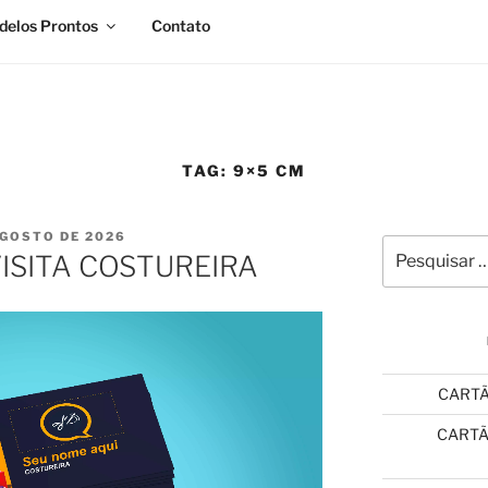
elos Prontos
Contato
TAG:
9×5 CM
CADO
AGOSTO DE 2026
ISITA COSTUREIRA
CARTÃ
CARTÃ