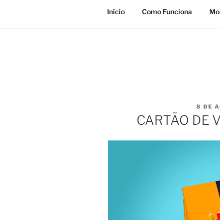
Início
Como Funciona
Mod
PUBLI
8 DE 
EM
CARTÃO DE V