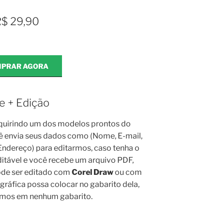
$ 29,90
PRAR AGORA
e + Edição
quirindo um dos modelos prontos do
ê envia seus dados como (Nome, E-mail,
 Endereço) para editarmos, caso tenha o
itável e você recebe um arquivo PDF,
de ser editado com
Corel Draw
ou com
a gráfica possa colocar no gabarito dela,
amos em nenhum gabarito.