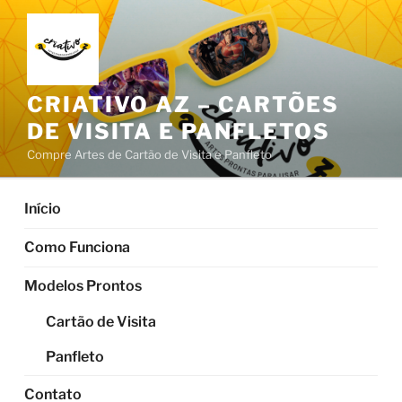
Pular
para
o
conteúdo
CRIATIVO AZ – CARTÕES
DE VISITA E PANFLETOS
Compre Artes de Cartão de Visita e Panfleto
Início
Como Funciona
Modelos Prontos
Cartão de Visita
Panfleto
Contato