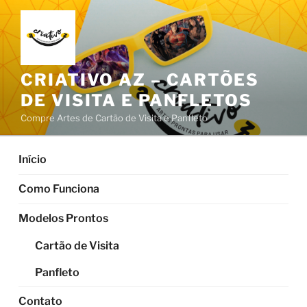
Pular
para
o
conteúdo
CRIATIVO AZ – CARTÕES
DE VISITA E PANFLETOS
Compre Artes de Cartão de Visita e Panfleto
Início
Como Funciona
Modelos Prontos
Cartão de Visita
Panfleto
Contato