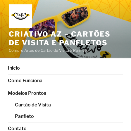
Pular
para
o
conteúdo
CRIATIVO AZ – CARTÕES
DE VISITA E PANFLETOS
Compre Artes de Cartão de Visita e Panfleto
Início
Como Funciona
Modelos Prontos
Cartão de Visita
Panfleto
Contato