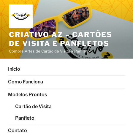
Pular
para
o
conteúdo
CRIATIVO AZ – CARTÕES
DE VISITA E PANFLETOS
Compre Artes de Cartão de Visita e Panfleto
Início
Como Funciona
Modelos Prontos
Cartão de Visita
Panfleto
Contato