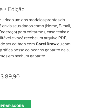
e + Edição
quirindo um dos modelos prontos do
ê envia seus dados como (Nome, E-mail,
 Endereço) para editarmos, caso tenha o
itável e você recebe um arquivo PDF,
de ser editado com
Corel Draw
ou com
a gráfica possa colocar no gabarito dela,
amos em nenhum gabarito.
$ 89,90
PRAR AGORA