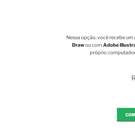
Nessa opção, você recebe um 
Draw
ou com
Adobe Illustr
próprio computador.
R
COM