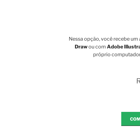
Nessa opção, você recebe um 
Draw
ou com
Adobe Illustr
próprio computador.
R
COM