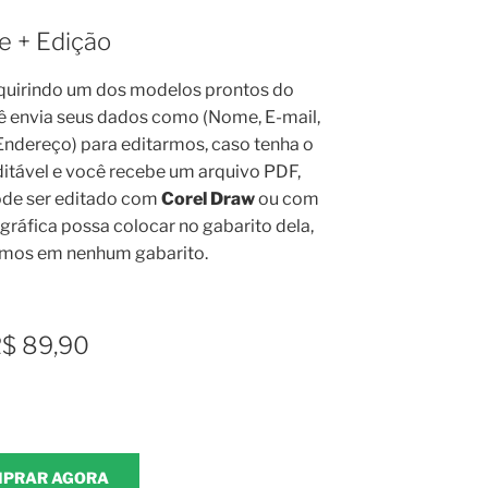
e + Edição
quirindo um dos modelos prontos do
ê envia seus dados como (Nome, E-mail,
 Endereço) para editarmos, caso tenha o
itável e você recebe um arquivo PDF,
de ser editado com
Corel Draw
ou com
a gráfica possa colocar no gabarito dela,
amos em nenhum gabarito.
$ 89,90
PRAR AGORA